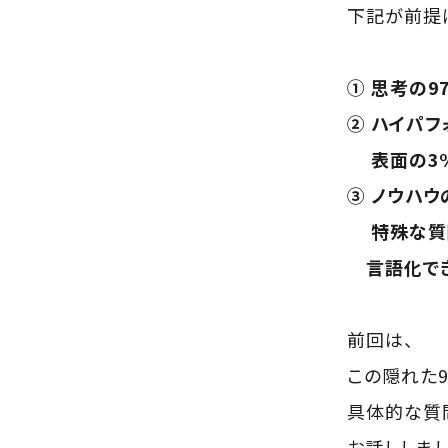
下記が前提
① 思考の
② ハイパ
表面の3%
③ ノウハウ
特殊な質問
言語化で
前回は、
この隠れた
具体的な質
お話ししまし